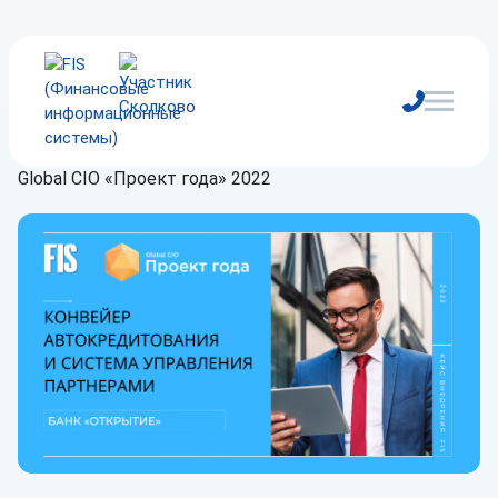
Главная
/
Блог
/
Новости
/
FIS участвует в конкурсе
Global CIO «Проект года» 2022