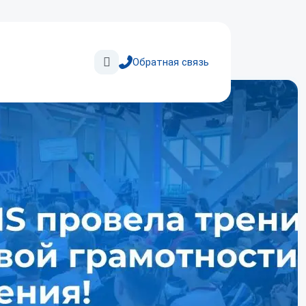
Поиск
Обратная связь
Автоматизация
кредитования
Кредитные конвейеры
для физических
и юридических лиц
ис
Управление продажами
и маркетингом
Оптимизация стратегий
на основе анализа данных