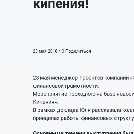
кипения!
Управление рисками
Ин
с помощью
готовых
ра
решений
Комплексная система
риск-менеджмента
23 мая 2018 г.
Поделиться
23 мая менеджер-проектов компании «
финансовой грамотности.
Мероприятие проходило на базе новоси
Кипения».
В рамках доклада Юля рассказала кол
принципах работы финансовых структур
Основными темами выступления был