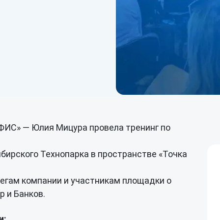
дивидуальная
Все решения
зработка
Перейти ко всем решениям
FIS (Финансовые
информационные системы)
ФИС» — Юлия Мицура провела тренинг по
бирского Технопарка в пространстве «Точка
легам компании и участникам площадки о
 и Банков.
и: