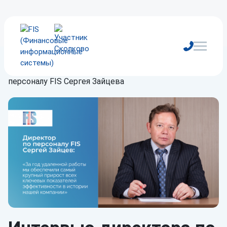
Главная
/
Блог
/
Новости
/
Интервью директора по
персоналу FIS Сергея Зайцева