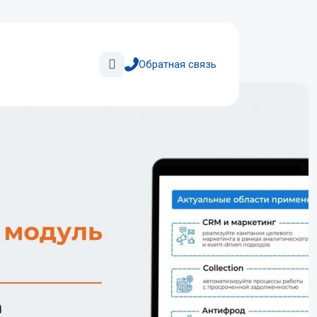
Поиск
Обратная связь
Автоматизация
кредитования
Кредитные конвейеры
для физических
и юридических лиц
ис
Управление продажами
и маркетингом
Оптимизация стратегий
на основе анализа данных