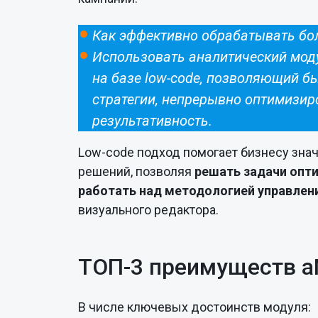
Как эффективно обрабатывать б
Использовать аналитический моду
на базе low-code, позволяющий б
стратегии, непрерывно оптимизир
результативность.
Low-code подход помогает бизнесу зна
решений, позволяя
решать задачи опт
работать над методологией управлен
визуального редактора.
ТОП-3 преимуществ а
В числе ключевых достоинств модуля: