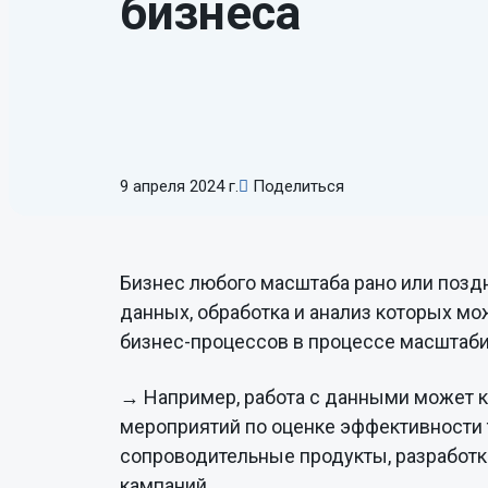
бизнеса
Управление рисками
Ин
с помощью
готовых
ра
решений
Комплексная система
риск-менеджмента
9 апреля 2024 г.
Поделиться
Бизнес любого масштаба рано или позд
данных, обработка и анализ которых мо
бизнес-процессов в процессе масштаб
→ Например, работа с данными может к
мероприятий по оценке эффективности 
сопроводительные продукты, разработк
кампаний.