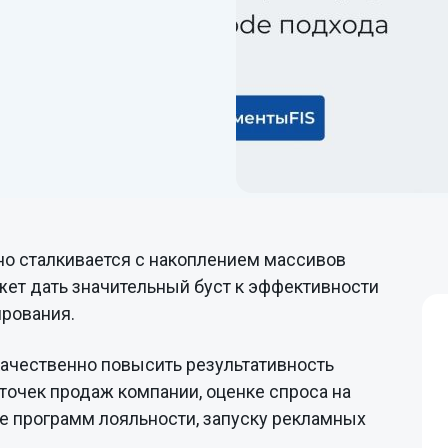
дивидуальная
Все решения
зработка
Перейти ко всем решениям
FIS (Финансовые
информационные системы)
но сталкивается с накоплением массивов
жет дать значительный буст к эффективности
ирования.
ачественно повысить результативность
точек продаж компании, оценке спроса на
е программ лояльности, запуску рекламных