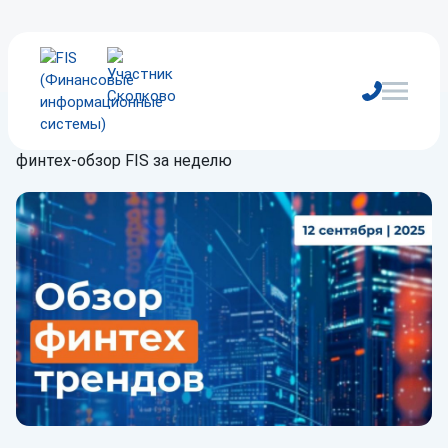
Главная
/
Блог
/
Обзор
/
Тренды во взыскании:
финтех-обзор FIS за неделю