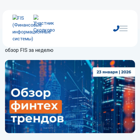
Главная
/
Блог
/
Обзор
/
Отказы по кредитам: финтех-
обзор FIS за неделю