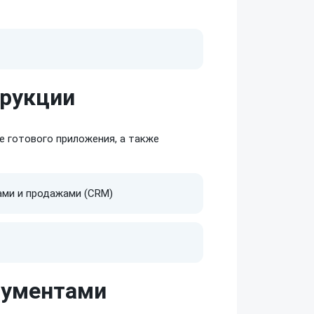
трукции
е
готового приложения,
а также
ами и продажами (CRM)
рументами