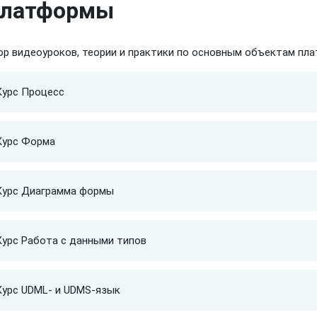
платформы
ор видеоуроков, теории
и практики
по основным
объектам пл
Курс Процесс
Курс Форма
Курс Диаграмма формы
Курс Работа с данными типов
Курс UDML- и UDMS-язык