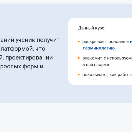
Данный курс:
даний ученик получит
раскрывает основные
платформой, что
терминологию
й, проектировании
знакомит
с используе
в платформе
простых форм и
показывает,
как работ