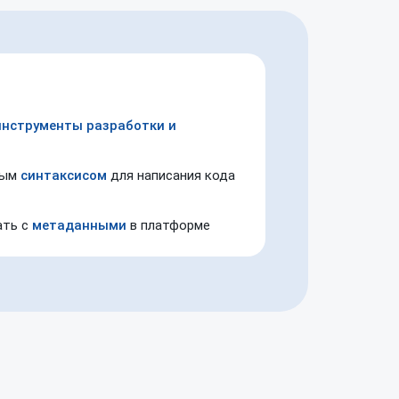
инструменты разработки
и
мым
синтаксисом
для написания
кода
ать
с
метаданными
в платформе