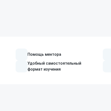
дивидуальная
Все решения
зработка
Перейти ко всем решениям
FIS (Финансовые
информационные системы)
Помощь ментора
Удобный самостоятельный
формат изучения