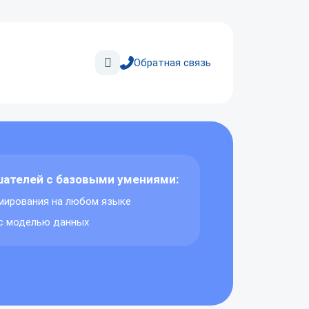
Поиск
Обратная связь
Автоматизация
кредитования
Кредитные конвейеры
для физических
шателей с базовыми умениями:
и юридических лиц
мирования на любом языке
с моделью данных
ис
Управление продажами
и маркетингом
Оптимизация стратегий
на основе анализа данных