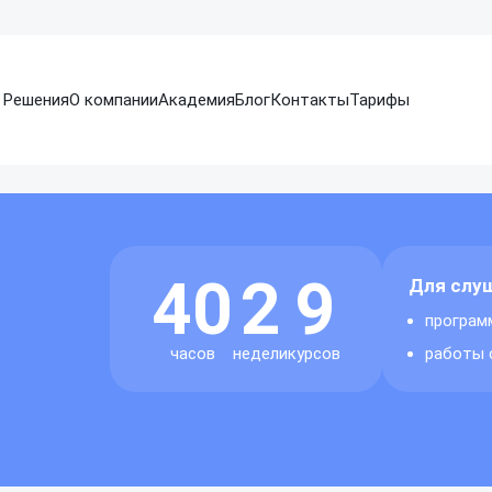
Решения
О компании
Академия
Блог
Контакты
Тарифы
томатизация взыскания
Информация
Collection Lite
стема возврата
о деятельности компании
Готовое решение для
осроченной
автоматизации взыскания
долженности
40
2
9
Для слу
програм
часов
недели
курсов
работы 
равление
Операционный фронт-оф
ерационными рисками
Организация обслуживания
стема для анализа, оценки
в режиме единого окна
контроля рисков