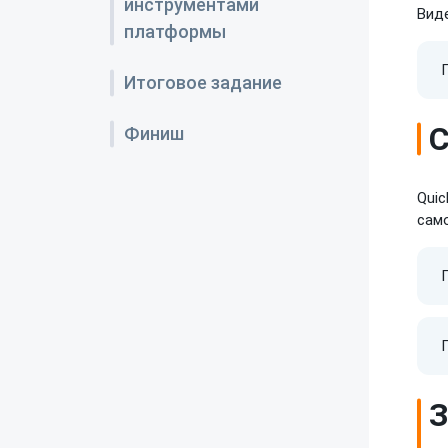
инструментами
Вид
платформы
Итоговое задание
С
Финиш
Quic
сам
З