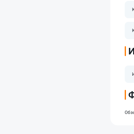
И
Обз