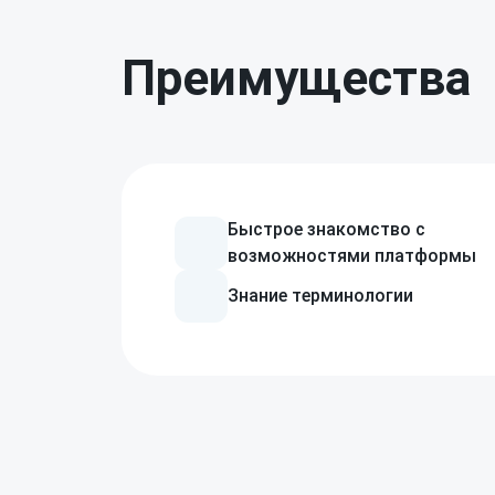
Преимущества
Управление рисками
Ин
с помощью
готовых
ра
решений
Комплексная система
риск-менеджмента
Быстрое знакомство
с
возможностями
платформы
Знание терминологии